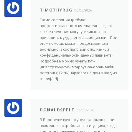
TIMOTHYRUG
06/05/2026
Такие состояния требуют
профессионального вмешательства, так
как без лечения могут усиливаться и
приводить к ухудшению самочувствия. При
этом помощь может предоставляться
анонимно, в соответствии с политикой
конфиденциальности данных пациента.
Подробнее можно узнать тут –
[url=https://vyvod-iz-zapoya-na-domu-sankt-
peterburg-12.ru/]нарколог на дом вывод из
запоя[/url]
DONALDSPELE
06/05/2026
В Воронеже круглосуточная помощь при
похмелье востребована в ситуациях, когда
симптомы появляются внезапно или