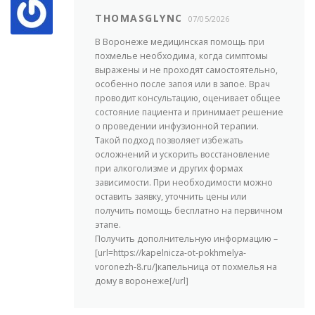
THOMASGLYNC
07/05/2026
В Воронеже медицинская помощь при
похмелье необходима, когда симптомы
выражены и не проходят самостоятельно,
особенно после запоя или в запое. Врач
проводит консультацию, оценивает общее
состояние пациента и принимает решение
о проведении инфузионной терапии.
Такой подход позволяет избежать
осложнений и ускорить восстановление
при алкоголизме и других формах
зависимости. При необходимости можно
оставить заявку, уточнить цены или
получить помощь бесплатно на первичном
этапе.
Получить дополнительную информацию –
[url=https://kapelnicza-ot-pokhmelya-
voronezh-8.ru/]капельница от похмелья на
дому в воронеже[/url]