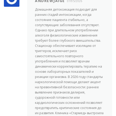
ANDREWJAIGE
07/05/2026
Домашняя детоксикация подходит для
ранних стадий интоксикации, когда
состояние пациента стабильно, а
сопутствующие заболевания отсутствуют.
Однако при длительном употреблении
алкоголя физиологические изменения
требуют более глубокого вмешательства.
Стационар обеспечивает изоляцию от
триггеров, исключает риск
самостоятельного повторного
употребления и позволяет врачам
динамически корректировать терапию на
основе лабораторных показателей и
реакции организма. В 2026 году стандарты
наркологической помощи делают акцент
на превентивной безопасности: раннее
выявление признаков делирия,
судорожной готовности или
кардиологических осложнений позволяет
предотвратить критические состояния до
их развития. Клиника «Стармед» выстроила