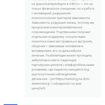
на дом в Екатеринбурге в «НЕО+» — это не
только физическое очищение, но и работа
с мотивацией, разрушение
психологических триггеров зависимости.
Зависимость разрушает жизнь, поэтому мы
предлагаем психотерапевтическое
сопровождение. Родственники получают
отдельную поддержку: консультации
психолога помогают правильно выстроить
общение с зависимым человеком и
мотивировать его на дальнейшее
лечение. Реабилитация может проходить
амбулаторно или в стационаре
партнёрских центров с комфортабельными
условиями, где пациенты находятся под
круглосуточным наблюдением.
Детальнее – [url=https://narkolog-na-dom-
ekaterinburg-1.ru/]нарколог на дом
цена[/url]