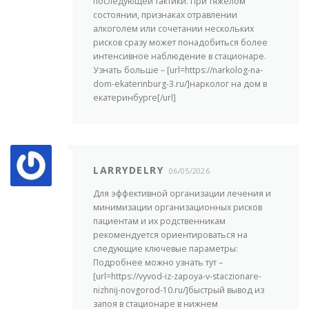
последующей тактики. При тяжелом
состоянии, признаках отравлении
алкоголем или сочетании нескольких
рисков сразу может понадобиться более
интенсивное наблюдение в стационаре.
Узнать больше – [url=https://narkolog-na-
dom-ekaterinburg-3.ru/]нарколог на дом в
екатеринбурге[/url]
LARRYDELRY
06/05/2026
Для эффективной организации лечения и
минимизации организационных рисков
пациентам и их родственникам
рекомендуется ориентироваться на
следующие ключевые параметры:
Подробнее можно узнать тут –
[url=https://vyvod-iz-zapoya-v-staczionare-
nizhnij-novgorod-10.ru/]быстрый вывод из
запоя в стационаре в нижнем