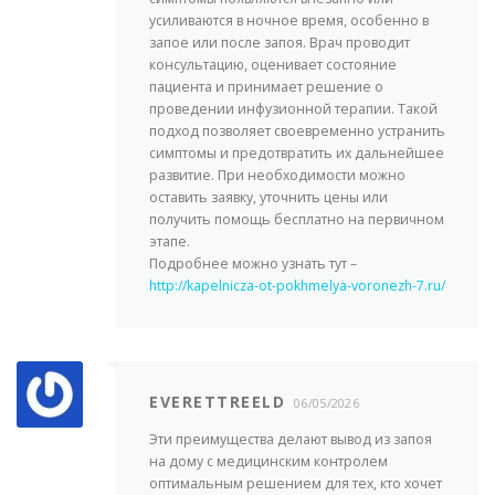
усиливаются в ночное время, особенно в
запое или после запоя. Врач проводит
консультацию, оценивает состояние
пациента и принимает решение о
проведении инфузионной терапии. Такой
подход позволяет своевременно устранить
симптомы и предотвратить их дальнейшее
развитие. При необходимости можно
оставить заявку, уточнить цены или
получить помощь бесплатно на первичном
этапе.
Подробнее можно узнать тут –
http://kapelnicza-ot-pokhmelya-voronezh-7.ru/
EVERETTREELD
06/05/2026
Эти преимущества делают вывод из запоя
на дому с медицинским контролем
оптимальным решением для тех, кто хочет