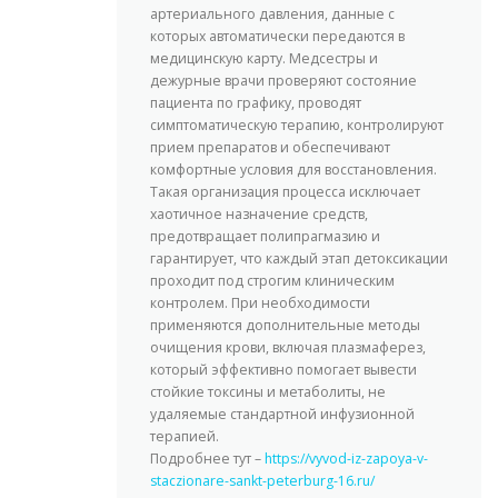
артериального давления, данные с
которых автоматически передаются в
медицинскую карту. Медсестры и
дежурные врачи проверяют состояние
пациента по графику, проводят
симптоматическую терапию, контролируют
прием препаратов и обеспечивают
комфортные условия для восстановления.
Такая организация процесса исключает
хаотичное назначение средств,
предотвращает полипрагмазию и
гарантирует, что каждый этап детоксикации
проходит под строгим клиническим
контролем. При необходимости
применяются дополнительные методы
очищения крови, включая плазмаферез,
который эффективно помогает вывести
стойкие токсины и метаболиты, не
удаляемые стандартной инфузионной
терапией.
Подробнее тут –
https://vyvod-iz-zapoya-v-
staczionare-sankt-peterburg-16.ru/