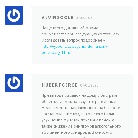
ALVINZOOLE
07/05/2026
Чаще всего домашний формат
применяется при следующих состояниях:
Исследовать вопрос подробнее –
http://vyvod-iz-zapoya-na-domu-sankt-
peterburg-11.ru
HUBERTGERGE
07/05/2026
При выводе из запоя на дому с быстрым
облегчением используются различные
медикаменты, направленные на быстрое
восстановление водно-солевого баланса,
улучшение функции печени и почек, а
также снижение симптомов алкогольного
абстинентного синдрома. Важно, что