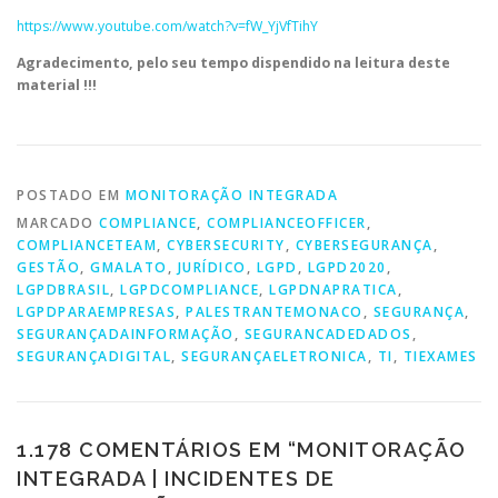
https://www.youtube.com/watch?v=fW_YjVfTihY
Agradecimento, pelo seu tempo dispendido na leitura deste
material !!!
POSTADO EM
MONITORAÇÃO INTEGRADA
MARCADO
COMPLIANCE
,
COMPLIANCEOFFICER
,
COMPLIANCETEAM
,
CYBERSECURITY
,
CYBERSEGURANÇA
,
GESTÃO
,
GMALATO
,
JURÍDICO
,
LGPD
,
LGPD2020
,
LGPDBRASIL
,
LGPDCOMPLIANCE
,
LGPDNAPRATICA
,
LGPDPARAEMPRESAS
,
PALESTRANTEMONACO
,
SEGURANÇA
,
SEGURANÇADAINFORMAÇÃO
,
SEGURANCADEDADOS
,
SEGURANÇADIGITAL
,
SEGURANÇAELETRONICA
,
TI
,
TIEXAMES
1.178 COMENTÁRIOS EM “
MONITORAÇÃO
INTEGRADA | INCIDENTES DE