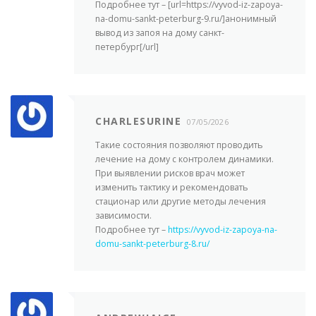
Подробнее тут – [url=https://vyvod-iz-zapoya-
na-domu-sankt-peterburg-9.ru/]анонимный
вывод из запоя на дому санкт-
петербург[/url]
CHARLESURINE
07/05/2026
Такие состояния позволяют проводить
лечение на дому с контролем динамики.
При выявлении рисков врач может
изменить тактику и рекомендовать
стационар или другие методы лечения
зависимости.
Подробнее тут –
https://vyvod-iz-zapoya-na-
domu-sankt-peterburg-8.ru/