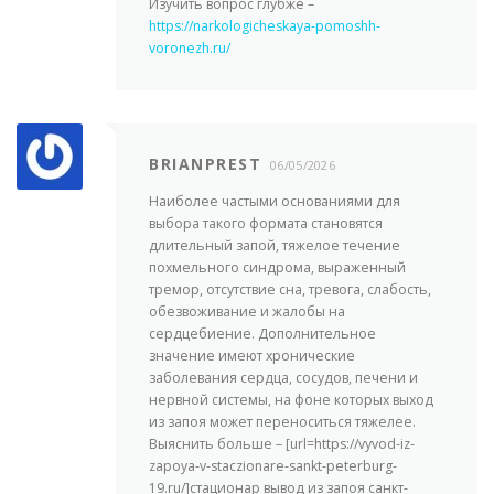
Изучить вопрос глубже –
https://narkologicheskaya-pomoshh-
voronezh.ru/
BRIANPREST
06/05/2026
Наиболее частыми основаниями для
выбора такого формата становятся
длительный запой, тяжелое течение
похмельного синдрома, выраженный
тремор, отсутствие сна, тревога, слабость,
обезвоживание и жалобы на
сердцебиение. Дополнительное
значение имеют хронические
заболевания сердца, сосудов, печени и
нервной системы, на фоне которых выход
из запоя может переноситься тяжелее.
Выяснить больше – [url=https://vyvod-iz-
zapoya-v-staczionare-sankt-peterburg-
19.ru/]стационар вывод из запоя санкт-