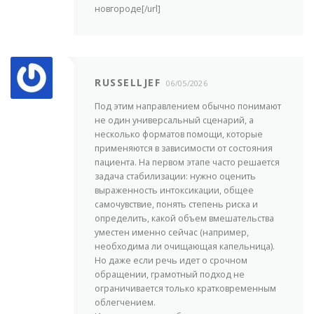
новгороде[/url]
RUSSELLJEF
06/05/2026
Под этим направлением обычно понимают
не один универсальный сценарий, а
несколько форматов помощи, которые
применяются в зависимости от состояния
пациента. На первом этапе часто решается
задача стабилизации: нужно оценить
выраженность интоксикации, общее
самочувствие, понять степень риска и
определить, какой объем вмешательства
уместен именно сейчас (например,
необходима ли очищающая капельница).
Но даже если речь идет о срочном
обращении, грамотный подход не
ограничивается только кратковременным
облегчением.