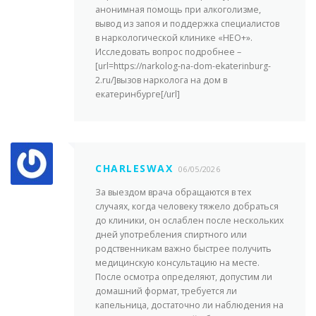
анонимная помощь при алкоголизме,
вывод из запоя и поддержка специалистов
в наркологической клинике «НЕО+».
Исследовать вопрос подробнее –
[url=https://narkolog-na-dom-ekaterinburg-
2.ru/]вызов нарколога на дом в
екатеринбурге[/url]
CHARLESWAX
06/05/2026
За выездом врача обращаются в тех
случаях, когда человеку тяжело добраться
до клиники, он ослаблен после нескольких
дней употребления спиртного или
родственникам важно быстрее получить
медицинскую консультацию на месте.
После осмотра определяют, допустим ли
домашний формат, требуется ли
капельница, достаточно ли наблюдения на