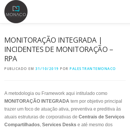
INICIAL
PALESTRANTE
SERVIÇOS
LOCALIZAÇ
MONITORAÇÃO INTEGRADA |
INCIDENTES DE MONITORAÇÃO –
RPA
CONTATOS
BLOG
CADASTRAR E-MAIL
PUBLICADO EM
31/10/2019
POR
PALESTRANTEMONACO
A metodologia ou Framework aqui intitulado como
MONITORAÇÃO INTEGRADA
tem por objetivo principal
trazer um foco de atuação ativa, preventiva e preditiva às
atuais estruturas de corporativas de
Centrais de Serviços
Compartilhados
,
Services Desks
e até mesmo dos