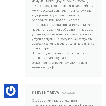
дому или нужен другой объем помощи.
Если эпизоды повторяются, в дальнейшем
могут обсуждаться лечение алкоголизма,
кодирование, участие психолога,
реабилитация и более широкая
программа помощи при зависимости. Уже
на этапе первичного обращения нередко
уточняют, как вызвать специалиста, какие
услуги доступны на дому и в каких случаях
вывод из запоя рассматривают не дома, а в
стационаре.
Получить дополнительные сведения –
[url=https://narkolog-na-dom-
ekaterinburg.ru/]врач нарколог на дом
екатеринбург[/url]
STEVENTREVA
06/05/2026
Особое внимание мы уделяем
психологической составляющей. Нарколог