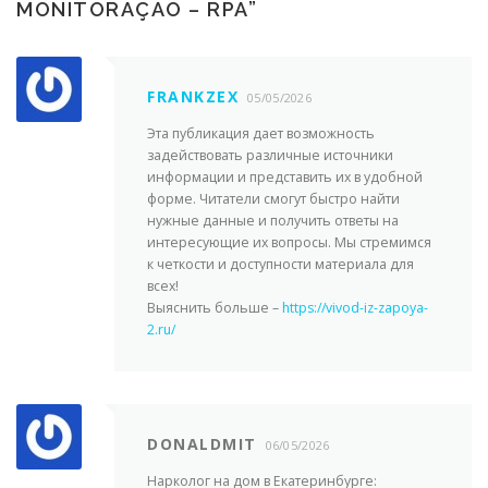
MONITORAÇÃO – RPA
”
FRANKZEX
05/05/2026
Эта публикация дает возможность
задействовать различные источники
информации и представить их в удобной
форме. Читатели смогут быстро найти
нужные данные и получить ответы на
интересующие их вопросы. Мы стремимся
к четкости и доступности материала для
всех!
Выяснить больше –
https://vivod-iz-zapoya-
2.ru/
DONALDMIT
06/05/2026
Нарколог на дом в Екатеринбурге: