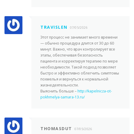
TRAVISLEN
07/05/2026
Этот процесс не занимает много времени
— обычно процедура длится от 30 до 60
минут. Важно, что врач контролирует все
этапы, обеспечивая безопасность
пациента и корректируя терапию по мере
необходимости. Такой подход позволяет
быстро и эффективно облегчить симптомы
похмелья и вернуться к нормальной
жизнедеятельности.
Выяснить больше –
http://kapelnicza-ot-
pokhmelya-samara-13.ru/
THOMASDUT
07/05/2026