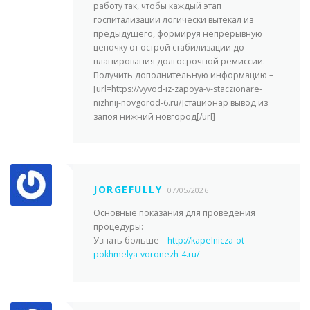
работу так, чтобы каждый этап
госпитализации логически вытекал из
предыдущего, формируя непрерывную
цепочку от острой стабилизации до
планирования долгосрочной ремиссии.
Получить дополнительную информацию –
[url=https://vyvod-iz-zapoya-v-staczionare-
nizhnij-novgorod-6.ru/]стационар вывод из
запоя нижний новгород[/url]
JORGEFULLY
07/05/2026
Основные показания для проведения
процедуры:
Узнать больше –
http://kapelnicza-ot-
pokhmelya-voronezh-4.ru/