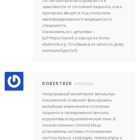
состав препаратов подбирается в
зависимости от состояния пациента, и все
препараты вводятся под контролем
квалифицированного медицинского
специалиста.
Ознакомиться с деталями –
[url=https://vyvod-iz-zapoya-na-domu-
ekaterinburg-19.ru/]вывод из запоя на дому
екатеринбург[/url]
ROBERTBER
07/05/2026
Непрерывный мониторинг витальных
показателей позволяет фиксировать
малейшие изменения в состоянии
пациента и своевременно вносить
коррективы в терапевтический план. В
палатах клиники «Элегия Мед»
установлены системы отслеживания
частоты пульса, сатурации, температуры и