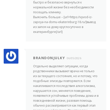
быстро и безопасно вернуться к
нормальной жизни без необходимости
посещать клинику.
Выяснить больше – [url=https://vyvod-iz-
zapoya-na-domu-ekaterinburg-18.ru/]вывод
из запоя на дому круглосуточно в
екатеринбурге[/url]
BRANDONJULKY
06/05/2026
Отдельно выделяют ситуации, когда
родственники вызывают врача не только
из-за текущего состояния, но и потому, что
подобные эпизоды повторяются. Если
накапливаются последствия алкоголизма,
нарушается сон, меняется поведение,
появляются устойчивые проблемы дома и в
повседневной жизни, разовая помощь
обычно рассматривается как первый этап