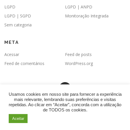
LGPD
LGPD | ANPD
LGPD | SGPD
Monitoração Integrada
Sem categoria
META
Acessar
Feed de posts
Feed de comentários
WordPress.org
Usamos cookies em nosso site para fornecer a experiência
mais relevante, lembrando suas preferências e visitas
Copyright © 2026 Palestrante Monaco
–
Websecret-SEO -
repetidas. Ao clicar em “Aceitar”, concorda com a utilização
Personalizado
por: Otimização de Sites TOP20 - Política de
de TODOS os cookies.
Privacidade:
Política de Privacidade - LGPD.
Aceitar